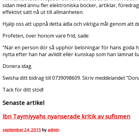
sidan med ännu fler elektroniska böcker, artiklar, föredrag
effektivt sätt nå ut till allmänheten.
Hjälp oss att uppnå detta ädla och viktiga mål genom att do
Profeten, över honom vare frid, sade:
“När en person dör så upphör belöningar för hans goda ha
nytta efter han har avlidit eller kunskap som han lämnat b
Donera idag.
Swisha ditt bidrag till 0739098609. Skriv meddelandet “Do
Tack för ditt stöd!
Senaste artikel
Ibn Taymiyyahs nyanserade kritik av sufismen
september 24, 2015
by
admin