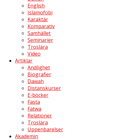
English
Islamofobi
Karaktär
Komparativ
Samhället
Seminarier
Troslära
Video
Artiklar
Andlighet
Biografier
Dawah
Distanskurser
E-böcker
Fasta
Fatwa
Relationer
Troslära
Uppenbarelser
Akademin