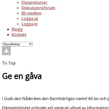
Distanskurser
Diskussionsforum
Bli medlem
Logga ut
Logga in
Blogg
Kontakt
To Top
Ge en gåva
I Guds den Nåderikes den Barmhärtiges namn! All lov och pr
Hikmainstitutet erbjuder ett varierat utbud av information