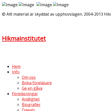
© Allt material är skyddat av upphovslagen. 2004-2013 Hik
Hikmainstitutet
Hem
Info
Om oss
Boka föreläsare
Ge en gåva
Föreläsningar
Andlighet
Biografier
Dawah