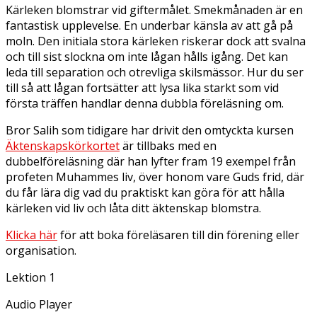
Kärleken blomstrar vid giftermålet. Smekmånaden är en
fantastisk upplevelse. En underbar känsla av att gå på
moln. Den initiala stora kärleken riskerar dock att svalna
och till sist slockna om inte lågan hålls igång. Det kan
leda till separation och otrevliga skilsmässor. Hur du ser
till så att lågan fortsätter att lysa lika starkt som vid
första träffen handlar denna dubbla föreläsning om.
Bror Salih som tidigare har drivit den omtyckta kursen
Äktenskapskörkortet
är tillbaks med en
dubbelföreläsning där han lyfter fram 19 exempel från
profeten Muhammes liv, över honom vare Guds frid, där
du får lära dig vad du praktiskt kan göra för att hålla
kärleken vid liv och låta ditt äktenskap blomstra.
Klicka här
för att boka föreläsaren till din förening eller
organisation.
Lektion 1
Audio Player