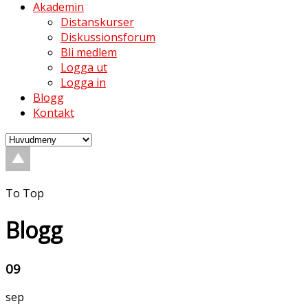
Akademin
Distanskurser
Diskussionsforum
Bli medlem
Logga ut
Logga in
Blogg
Kontakt
To Top
Blogg
09
sep