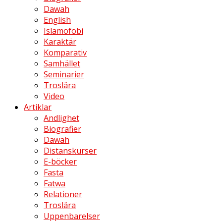
Dawah
English
Islamofobi
Karaktär
Komparativ
Samhället
Seminarier
Troslära
Video
Artiklar
Andlighet
Biografier
Dawah
Distanskurser
E-böcker
Fasta
Fatwa
Relationer
Troslära
Uppenbarelser