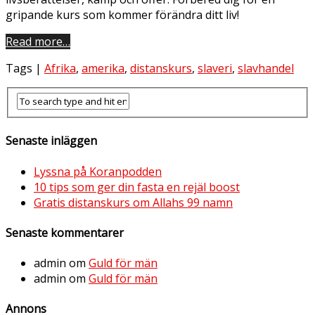
gripande kurs som kommer förändra ditt liv!
Read more…
Tags |
Afrika
,
amerika
,
distanskurs
,
slaveri
,
slavhandel
Senaste inläggen
Lyssna på Koranpodden
10 tips som ger din fasta en rejäl boost
Gratis distanskurs om Allahs 99 namn
Senaste kommentarer
admin
om
Guld för män
admin
om
Guld för män
Annons