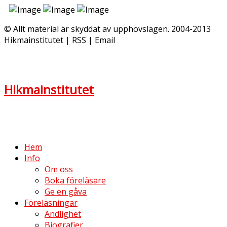
© Allt material är skyddat av upphovslagen. 2004-2013
Hikmainstitutet | RSS | Email
Hikmainstitutet
Hem
Info
Om oss
Boka föreläsare
Ge en gåva
Föreläsningar
Andlighet
Biografier