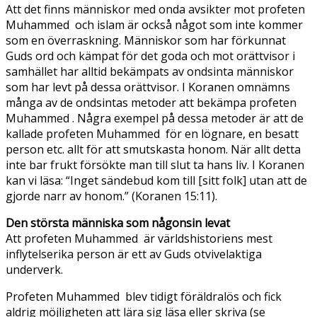
Att det finns människor med onda avsikter mot profeten
Muhammed och islam är också något som inte kommer
som en överraskning. Människor som har förkunnat
Guds ord och kämpat för det goda och mot orättvisor i
samhället har alltid bekämpats av ondsinta människor
som har levt på dessa orättvisor. I Koranen omnämns
många av de ondsintas metoder att bekämpa profeten
Muhammed . Några exempel på dessa metoder är att de
kallade profeten Muhammed för en lögnare, en besatt
person etc. allt för att smutskasta honom. När allt detta
inte bar frukt försökte man till slut ta hans liv. I Koranen
kan vi läsa: “Inget sändebud kom till [sitt folk] utan att de
gjorde narr av honom.” (Koranen 15:11).
Den största människa som någonsin levat
Att profeten Muhammed är världshistoriens mest
inflytelserika person är ett av Guds otvivelaktiga
underverk.
Profeten Muhammed blev tidigt föräldralös och fick
aldrig möjligheten att lära sig läsa eller skriva (se