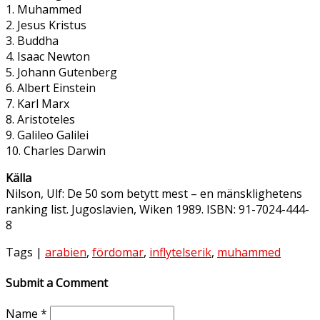
1. Muhammed
2. Jesus Kristus
3. Buddha
4. Isaac Newton
5. Johann Gutenberg
6. Albert Einstein
7. Karl Marx
8. Aristoteles
9. Galileo Galilei
10. Charles Darwin
Källa
Nilson, Ulf: De 50 som betytt mest – en mänsklighetens
ranking list. Jugoslavien, Wiken 1989. ISBN: 91-7024-444-
8
Tags |
arabien
,
fördomar
,
inflytelserik
,
muhammed
Submit a Comment
Name
*