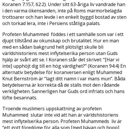
Koranen 7:157, 62:2). Under sitt 63-åriga liv vandrade han
i den varma ökensanden, inte på Roms marmorbelagda
trottoarer och han levde i en enkelt byggd bostad av sten
och torkad lera, inte i Persiens ståtliga palats.
Profeten Muhammed föddes i ett samhälle som var i ett
djupt tillstånd av okunskap och brutalitet. Hur en man
med en sådan bakgrund helt plötsligt skulle bli
världshistoriens mest inflytelserika person utan Guds
hjälp är svårt att se. I Koranen står det skrivet: “[Har vi
inte] upphöjt dig till en hög värdighet?” (Koranen 94:4) En
alternativ betydelse för koranversen enligt Muhammed
Knut Bernström är “lagt ditt namn i var mans mun”. Båda
betydelserna är korrekta då de ställs mot den rådande
verkligheten. Sannerligen har Guds ord infriats och hans
löfte besannats.
Troende muslimers uppskattning av profeten
Muhammed slutar inte vid att han är världshistoriens
mest inflytelserika person. Profeten Muhammeds liv är
“ett gott föredöme för alla som [med bävan och hopp]