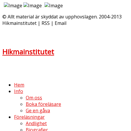
© Allt material är skyddat av upphovslagen. 2004-2013
Hikmainstitutet | RSS | Email
Hikmainstitutet
Hem
Info
Om oss
Boka föreläsare
Ge en gåva
Föreläsningar
Andlighet
Biografier