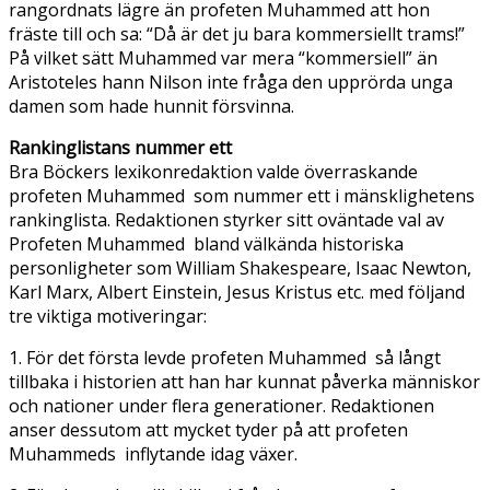
rangordnats lägre än profeten Muhammed att hon
fräste till och sa: “Då är det ju bara kommersiellt trams!”
På vilket sätt Muhammed var mera “kommersiell” än
Aristoteles hann Nilson inte fråga den upprörda unga
damen som hade hunnit försvinna.
Rankinglistans nummer ett
Bra Böckers lexikonredaktion valde överraskande
profeten Muhammed som nummer ett i mänsklighetens
rankinglista. Redaktionen styrker sitt oväntade val av
Profeten Muhammed bland välkända historiska
personligheter som William Shakespeare, Isaac Newton,
Karl Marx, Albert Einstein, Jesus Kristus etc. med följand
tre viktiga motiveringar:
1. För det första levde profeten Muhammed så långt
tillbaka i historien att han har kunnat påverka människor
och nationer under flera generationer. Redaktionen
anser dessutom att mycket tyder på att profeten
Muhammeds inflytande idag växer.