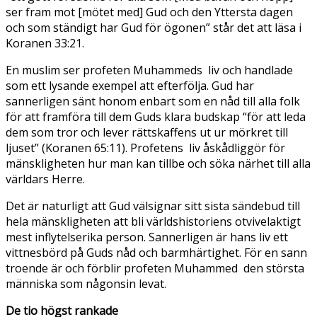
ser fram mot [mötet med] Gud och den Yttersta dagen
och som ständigt har Gud för ögonen” står det att läsa i
Koranen 33:21.
En muslim ser profeten Muhammeds liv och handlade
som ett lysande exempel att efterfölja. Gud har
sannerligen sänt honom enbart som en nåd till alla folk
för att framföra till dem Guds klara budskap “för att leda
dem som tror och lever rättskaffens ut ur mörkret till
ljuset” (Koranen 65:11). Profetens liv åskådliggör för
mänskligheten hur man kan tillbe och söka närhet till alla
världars Herre.
Det är naturligt att Gud välsignar sitt sista sändebud till
hela mänskligheten att bli världshistoriens otvivelaktigt
mest inflytelserika person. Sannerligen är hans liv ett
vittnesbörd på Guds nåd och barmhärtighet. För en sann
troende är och förblir profeten Muhammed den största
människa som någonsin levat.
De tio högst rankade