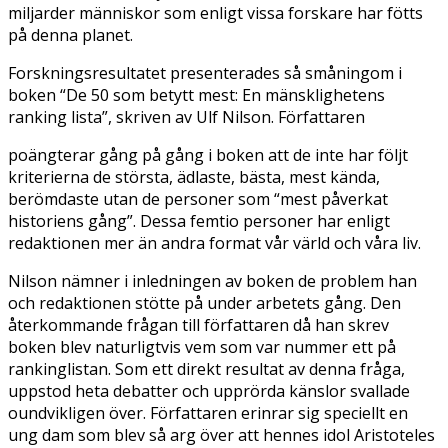
miljarder människor som enligt vissa forskare har fötts
på denna planet.
Forskningsresultatet presenterades så småningom i
boken “De 50 som betytt mest: En mänsklighetens
ranking lista”, skriven av Ulf Nilson. Författaren
poängterar gång på gång i boken att de inte har följt
kriterierna de största, ädlaste, bästa, mest kända,
berömdaste utan de personer som “mest påverkat
historiens gång”. Dessa femtio personer har enligt
redaktionen mer än andra format vår värld och våra liv.
Nilson nämner i inledningen av boken de problem han
och redaktionen stötte på under arbetets gång. Den
återkommande frågan till författaren då han skrev
boken blev naturligtvis vem som var nummer ett på
rankinglistan. Som ett direkt resultat av denna fråga,
uppstod heta debatter och upprörda känslor svallade
oundvikligen över. Författaren erinrar sig speciellt en
ung dam som blev så arg över att hennes idol Aristoteles