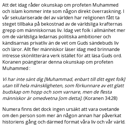
Att det idag råder okunskap om profeten Muhammed
och islam kommer inte som någon direkt överraskning. I
vår sekulariserade del av världen har religionen fått ta
steget tillbaka på bekostnad av de världsliga krafternas
grepp om människornas liv. Idag vet folk i allmänhet mer
om de världsliga ledarnas politiska ambitioner och
kändisarnas privatliv än de vet om Guds sändebuds liv
och läror. Allt fler människor läser idag med brinnande
intresse skönlitterära verk istället för att läsa Guds ord.
Koranen poängterar denna okunskap om profeten
Muhammed :
Vi har inte sänt dig [Muhammad, enbart till ditt eget folk]
utan till hela mänskligheten, som förkunnare av ett glatt
budskap om hopp och som varnare, men de flesta
människor är omedvetna [om detta].
(Koranen 34:28)
Numera finns det dock ingen ursäkt att vara ovetande
om den person som mer än någon annan har påverkat
historiens gång och därmed format våra liv och vår värld.