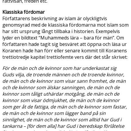
rättvisan, freden etc.
Klassiska fördomar
Författarens beskrivning av islam är olyckligtvis
genomsyrad med de klassiska fördomarna mot islam som
har sitt ursprung långt tillbaka i historien. Exempelvis
lyder en bildtext “Muhammeds lära – bara för män”. Om
författaren hade tagit sig besväret att öppna och läsa ur
Koranen hade han förr eller senare kommit till Koranens
trettiotredje kapitel trettiofemte vers där det står skrivet:
För de män och de kvinnor som har underkastat sig
Guds vilja, de troende männen och de troende kvinnor,
de män och de kvinnor som visar sann fromhet, de män
och de kvinnor som älskar sanningen, de män och de
kvinnor som tåligt uthärdar motgång, de män och de
kvinnor som visar ödmjukhet, de män och de kvinnor
som ger åt de fattiga, de män och de kvinnor som fastar,
de män och de kvinnor som lägger band på sin
sinnlighet, de män och de kvinnor som alltid har Gud i
tankarna – [för dem alla] har Gud i beredskap förlåtelse