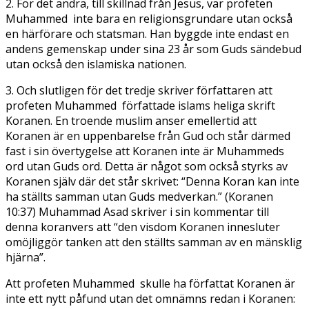
2. För det andra, till skillnad från Jesus, var profeten
Muhammed inte bara en religionsgrundare utan också
en härförare och statsman. Han byggde inte endast en
andens gemenskap under sina 23 år som Guds sändebud
utan också den islamiska nationen.
3. Och slutligen för det tredje skriver författaren att
profeten Muhammed författade islams heliga skrift
Koranen. En troende muslim anser emellertid att
Koranen är en uppenbarelse från Gud och står därmed
fast i sin övertygelse att Koranen inte är Muhammeds
ord utan Guds ord. Detta är något som också styrks av
Koranen själv där det står skrivet: “Denna Koran kan inte
ha ställts samman utan Guds medverkan.” (Koranen
10:37) Muhammad Asad skriver i sin kommentar till
denna koranvers att “den visdom Koranen innesluter
omöjliggör tanken att den ställts samman av en mänsklig
hjärna”.
Att profeten Muhammed skulle ha författat Koranen är
inte ett nytt påfund utan det omnämns redan i Koranen: