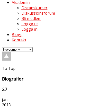
Akademin
Distanskurser
Diskussionsforum
Bli medlem
Logga ut
Logga in
Blogg
Kontakt
To Top
Biografier
27
jan
2013