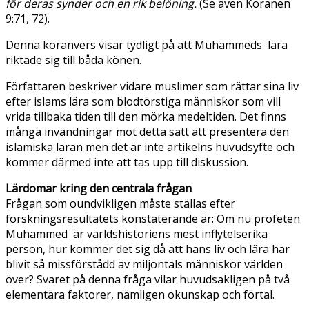
för deras synder och en rik belöning.
(Se även Koranen
9:71, 72).
Denna koranvers visar tydligt på att Muhammeds lära
riktade sig till båda könen.
Författaren beskriver vidare muslimer som rättar sina liv
efter islams lära som blodtörstiga människor som vill
vrida tillbaka tiden till den mörka medeltiden. Det finns
många invändningar mot detta sätt att presentera den
islamiska läran men det är inte artikelns huvudsyfte och
kommer därmed inte att tas upp till diskussion.
Lärdomar kring den centrala frågan
Frågan som oundvikligen måste ställas efter
forskningsresultatets konstaterande är: Om nu profeten
Muhammed är världshistoriens mest inflytelserika
person, hur kommer det sig då att hans liv och lära har
blivit så missförstådd av miljontals människor världen
över? Svaret på denna fråga vilar huvudsakligen på två
elementära faktorer, nämligen okunskap och förtal.