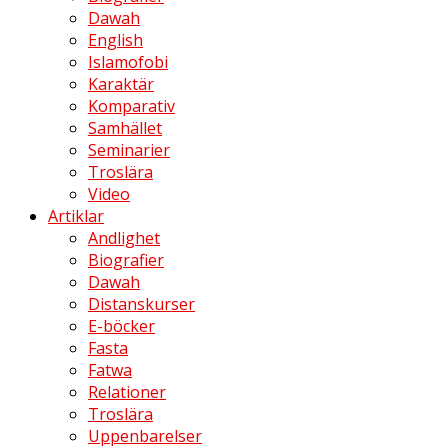
Dawah
English
Islamofobi
Karaktär
Komparativ
Samhället
Seminarier
Troslära
Video
Artiklar
Andlighet
Biografier
Dawah
Distanskurser
E-böcker
Fasta
Fatwa
Relationer
Troslära
Uppenbarelser