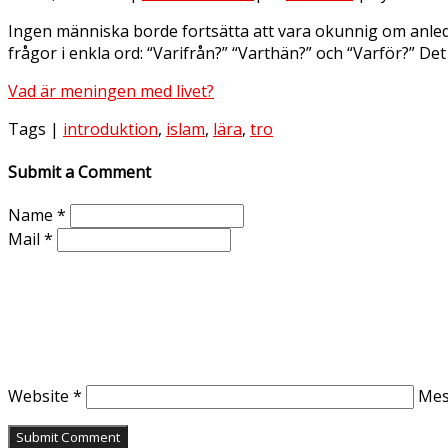
Ingen människa borde fortsätta att vara okunnig om anlednin
frågor i enkla ord: “Varifrån?” “Varthän?” och “Varför?” Det
Vad är meningen med livet?
Tags |
introduktion
,
islam
,
lära
,
tro
Submit a Comment
Name
*
Mail
*
Website
*
Me