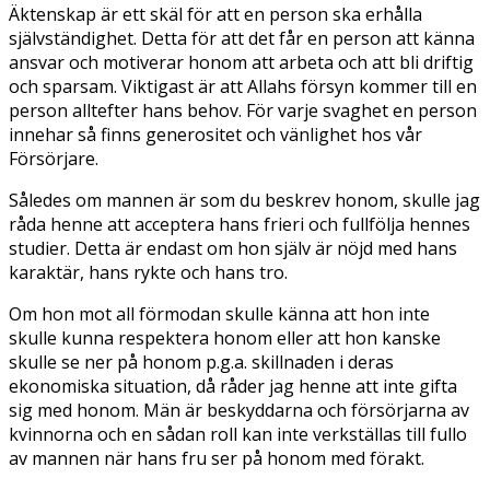
Äktenskap är ett skäl för att en person ska erhålla
självständighet. Detta för att det får en person att känna
ansvar och motiverar honom att arbeta och att bli driftig
och sparsam. Viktigast är att Allahs försyn kommer till en
person alltefter hans behov. För varje svaghet en person
innehar så finns generositet och vänlighet hos vår
Försörjare.
Således om mannen är som du beskrev honom, skulle jag
råda henne att acceptera hans frieri och fullfölja hennes
studier. Detta är endast om hon själv är nöjd med hans
karaktär, hans rykte och hans tro.
Om hon mot all förmodan skulle känna att hon inte
skulle kunna respektera honom eller att hon kanske
skulle se ner på honom p.g.a. skillnaden i deras
ekonomiska situation, då råder jag henne att inte gifta
sig med honom. Män är beskyddarna och försörjarna av
kvinnorna och en sådan roll kan inte verkställas till fullo
av mannen när hans fru ser på honom med förakt.