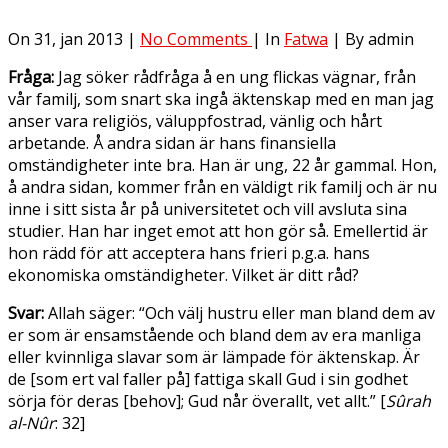
On 31, jan 2013 |
No Comments
| In
Fatwa
| By admin
Fråga:
Jag söker rådfråga å en ung flickas vägnar, från
vår familj, som snart ska ingå äktenskap med en man jag
anser vara religiös, väluppfostrad, vänlig och hårt
arbetande. Å andra sidan är hans finansiella
omständigheter inte bra. Han är ung, 22 år gammal. Hon,
å andra sidan, kommer från en väldigt rik familj och är nu
inne i sitt sista år på universitetet och vill avsluta sina
studier. Han har inget emot att hon gör så. Emellertid är
hon rädd för att acceptera hans frieri p.g.a. hans
ekonomiska omständigheter. Vilket är ditt råd?
Svar:
Allah säger: “Och välj hustru eller man bland dem av
er som är ensamstående och bland dem av era manliga
eller kvinnliga slavar som är lämpade för äktenskap. Är
de [som ert val faller på] fattiga skall Gud i sin godhet
sörja för deras [behov]; Gud når överallt, vet allt.” [
Sûrah
al-Nûr
: 32]