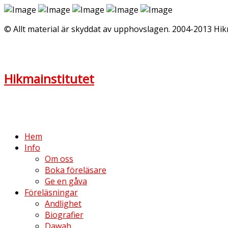
© Allt material är skyddat av upphovslagen. 2004-2013 Hik
Hikmainstitutet
Hem
Info
Om oss
Boka föreläsare
Ge en gåva
Föreläsningar
Andlighet
Biografier
Dawah