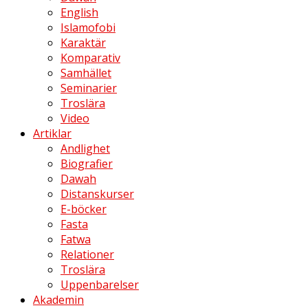
English
Islamofobi
Karaktär
Komparativ
Samhället
Seminarier
Troslära
Video
Artiklar
Andlighet
Biografier
Dawah
Distanskurser
E-böcker
Fasta
Fatwa
Relationer
Troslära
Uppenbarelser
Akademin