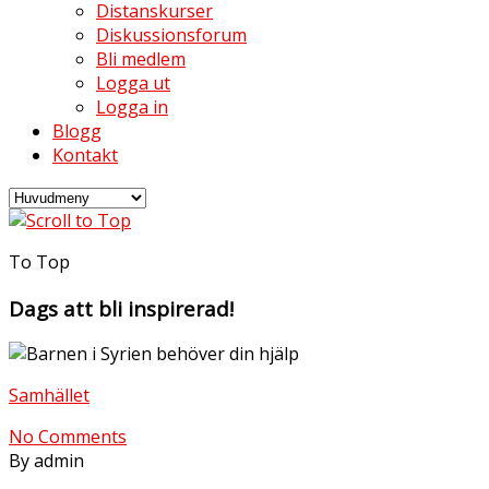
Distanskurser
Diskussionsforum
Bli medlem
Logga ut
Logga in
Blogg
Kontakt
To Top
Dags att bli inspirerad!
Samhället
No Comments
By admin