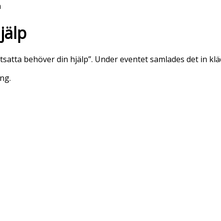
n
jälp
atta behöver din hjälp”. Under eventet samlades det in kläd
ng.