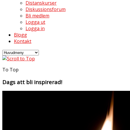
Distanskurser
Diskussionsforum
Bli medlem
Logga ut
Logga in
Blogg
Kontakt
To Top
Dags att bli inspirerad!