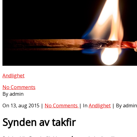
Andlighet
No Comments
By admin
On 13, aug 2015 |
No Comments
| In
Andlighet
| By admin
Synden av takfir