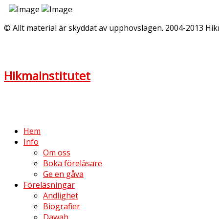
© Allt material är skyddat av upphovslagen. 2004-2013 Hik
Hikmainstitutet
Hem
Info
Om oss
Boka föreläsare
Ge en gåva
Föreläsningar
Andlighet
Biografier
Dawah