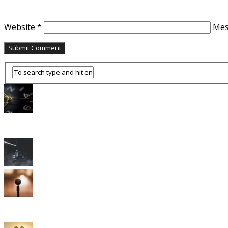
Website
*
Me