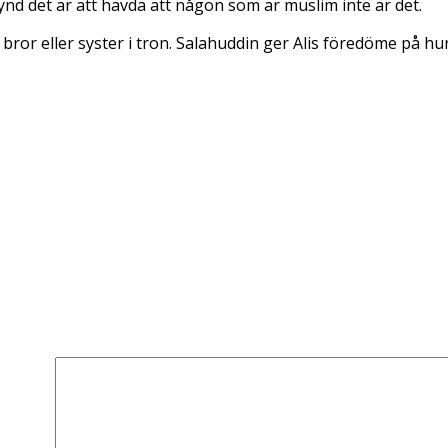
synd det är att hävda att någon som är muslim inte är det.
 bror eller syster i tron. Salahuddin ger Alis föredöme på h