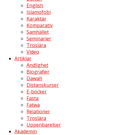
English
Islamofobi
Karaktär
Komparativ
Samhället
Seminarier
Troslära
Video
Artiklar
Andlighet
Biografier
Dawah
Distanskurser
E-böcker
Fasta
Fatwa
Relationer
Troslära
Uppenbarelser
Akademin