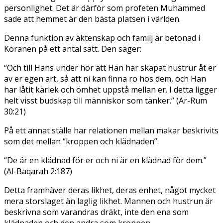
personlighet. Det är därför som profeten Muhammed
sade att hemmet är den bästa platsen i världen.
Denna funktion av äktenskap och familj är betonad i
Koranen på ett antal sätt. Den säger:
“Och till Hans under hör att Han har skapat hustrur åt er
av er egen art, så att ni kan finna ro hos dem, och Han
har låtit kärlek och ömhet uppstå mellan er. I detta ligger
helt visst budskap till människor som tänker.” (Ar-Rum
30:21)
På ett annat ställe har relationen mellan makar beskrivits
som det mellan “kroppen och klädnaden”:
“De är en klädnad för er och ni är en klädnad för dem.”
(Al-Baqarah 2:187)
Detta framhäver deras likhet, deras enhet, något mycket
mera storslaget än laglig likhet. Mannen och hustrun är
beskrivna som varandras dräkt, inte den ena som
klädnaden och den andra som kroppen.