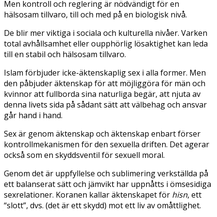
Men kontroll och reglering är nödvändigt för en
hälsosam tillvaro, till och med på en biologisk nivå.
De blir mer viktiga i sociala och kulturella nivåer. Varken
total avhållsamhet eller oupphörlig lösaktighet kan leda
till en stabil och hälsosam tillvaro.
Islam förbjuder icke-äktenskaplig sex i alla former. Men
den påbjuder äktenskap för att möjliggöra för män och
kvinnor att fullborda sina naturliga begär, att njuta av
denna livets sida på sådant sätt att välbehag och ansvar
går hand i hand.
Sex är genom äktenskap och äktenskap enbart förser
kontrollmekanismen för den sexuella driften. Det agerar
också som en skyddsventil för sexuell moral.
Genom det är uppfyllelse och sublimering verkställda på
ett balanserat sätt och jämvikt har uppnåtts i ömsesidiga
sexrelationer. Koranen kallar äktenskapet för
hisn
, ett
“slott”, dvs. (det är ett skydd) mot ett liv av omåttlighet.