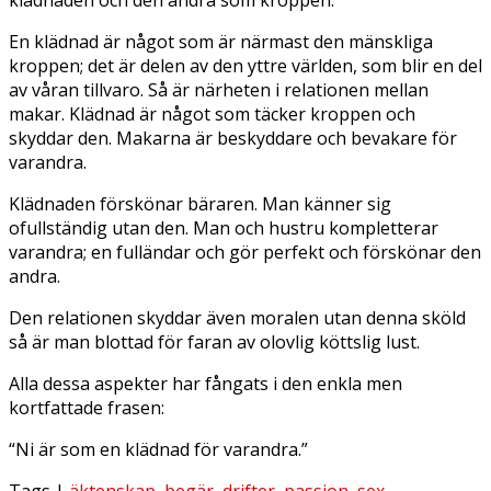
En klädnad är något som är närmast den mänskliga
kroppen; det är delen av den yttre världen, som blir en del
av våran tillvaro. Så är närheten i relationen mellan
makar. Klädnad är något som täcker kroppen och
skyddar den. Makarna är beskyddare och bevakare för
varandra.
Klädnaden förskönar bäraren. Man känner sig
ofullständig utan den. Man och hustru kompletterar
varandra; en fulländar och gör perfekt och förskönar den
andra.
Den relationen skyddar även moralen utan denna sköld
så är man blottad för faran av olovlig köttslig lust.
Alla dessa aspekter har fångats i den enkla men
kortfattade frasen:
“Ni är som en klädnad för varandra.”
Tags |
äktenskap
,
begär
,
drifter
,
passion
,
sex