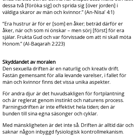
dessa två [föröka sig] och sprida sig [över jorden] i
väldiga skaror av män och kvinnor.” (An-Nisa’ 4:1)
“Era hustrur är för er [som] en åker; beträd därför er
åker, när och som ni önskar – men sörj [först] för era
själar. Frukta Gud och var förvissade om att ni skall möta
Honom.” (Al-Baqarah 2:223)
Skyddandet av moralen
Den sexuella driften är en naturlig och kreativ drift.
Fastän gemensamt för alla levande varelser, i fallet för
män och kvinnor finns det vissa unika aspekter.
För andra djur är det huvudsakligen för fortplantning
och är reglerat genom instinkt och naturens process.
Parningsdriften är inte effektivt hela tiden; den är
bunden till sina egna säsonger och cyklar.
Med mänskligheten är det inte så. Driften är alltid där och
saknar någon inbyggd fysiologisk kontrollmekanism.