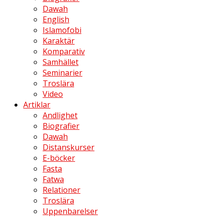
Dawah
English
Islamofobi
Karaktär
Komparativ
Samhället
Seminarier
Troslära
Video
Artiklar
Andlighet
Biografier
Dawah
Distanskurser
E-böcker
Fasta
Fatwa
Relationer
Troslära
Uppenbarelser