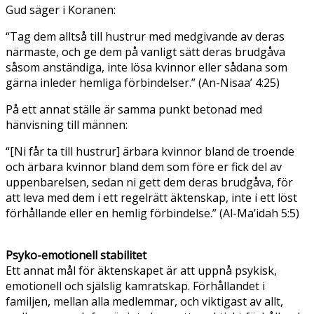
Gud säger i Koranen:
“Tag dem alltså till hustrur med medgivande av deras
närmaste, och ge dem på vanligt sätt deras brudgåva
såsom anständiga, inte lösa kvinnor eller sådana som
gärna inleder hemliga förbindelser.” (An-Nisaa’ 4:25)
På ett annat ställe är samma punkt betonad med
hänvisning till männen:
“[Ni får ta till hustrur] ärbara kvinnor bland de troende
och ärbara kvinnor bland dem som före er fick del av
uppenbarelsen, sedan ni gett dem deras brudgåva, för
att leva med dem i ett regelrätt äktenskap, inte i ett löst
förhållande eller en hemlig förbindelse.” (Al-Ma’idah 5:5)
Psyko-emotionell stabilitet
Ett annat mål för äktenskapet är att uppnå psykisk,
emotionell och själslig kamratskap. Förhållandet i
familjen, mellan alla medlemmar, och viktigast av allt,