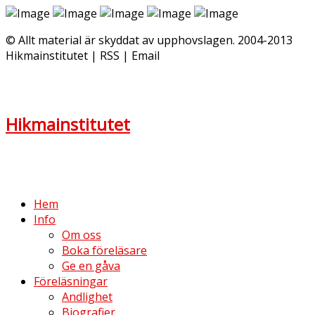
© Allt material är skyddat av upphovslagen. 2004-2013
Hikmainstitutet | RSS | Email
Hikmainstitutet
Hem
Info
Om oss
Boka föreläsare
Ge en gåva
Föreläsningar
Andlighet
Biografier