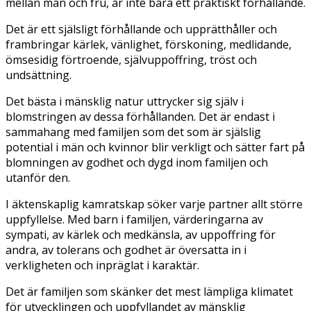
mellan man och fru, är inte bara ett praktiskt förhållande.
Det är ett själsligt förhållande och upprätthåller och
frambringar kärlek, vänlighet, förskoning, medlidande,
ömsesidig förtroende, självuppoffring, tröst och
undsättning.
Det bästa i mänsklig natur uttrycker sig själv i
blomstringen av dessa förhållanden. Det är endast i
sammahang med familjen som det som är själslig
potential i män och kvinnor blir verkligt och sätter fart på
blomningen av godhet och dygd inom familjen och
utanför den.
I äktenskaplig kamratskap söker varje partner allt större
uppfyllelse. Med barn i familjen, värderingarna av
sympati, av kärlek och medkänsla, av uppoffring för
andra, av tolerans och godhet är översatta in i
verkligheten och inpräglat i karaktär.
Det är familjen som skänker det mest lämpliga klimatet
för utvecklingen och uppfyllandet av mänsklig