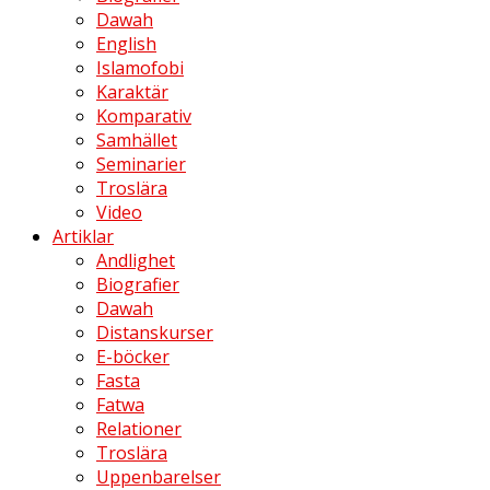
Dawah
English
Islamofobi
Karaktär
Komparativ
Samhället
Seminarier
Troslära
Video
Artiklar
Andlighet
Biografier
Dawah
Distanskurser
E-böcker
Fasta
Fatwa
Relationer
Troslära
Uppenbarelser