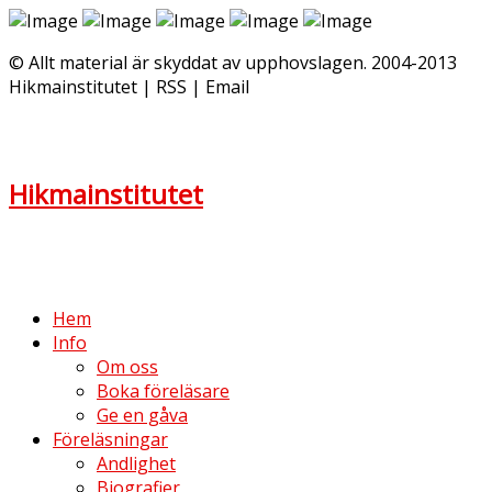
© Allt material är skyddat av upphovslagen. 2004-2013
Hikmainstitutet | RSS | Email
Hikmainstitutet
Hem
Info
Om oss
Boka föreläsare
Ge en gåva
Föreläsningar
Andlighet
Biografier