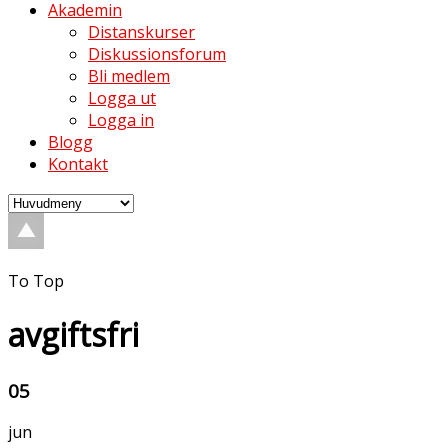
Akademin
Distanskurser
Diskussionsforum
Bli medlem
Logga ut
Logga in
Blogg
Kontakt
To Top
avgiftsfri
05
jun