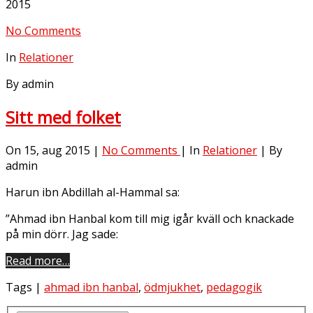
2015
No Comments
In
Relationer
By admin
Sitt med folket
On 15, aug 2015 |
No Comments
| In
Relationer
| By
admin
Harun ibn Abdillah al-Hammal sa:
”Ahmad ibn Hanbal kom till mig igår kväll och knackade
på min dörr. Jag sade:
Read more…
Tags |
ahmad ibn hanbal
,
ödmjukhet
,
pedagogik