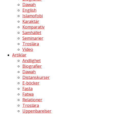
Dawah
English
Islamofobi
Karaktär
Komparativ
Samhället
Seminarier
Troslära
Video
Artiklar
Andlighet
Biografier
Dawah
Distanskurser
E-böcker
Fasta
Fatwa
Relationer
Troslära
Uppenbarelser