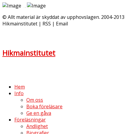
© Allt material är skyddat av upphovslagen. 2004-2013
Hikmainstitutet | RSS | Email
Hikmainstitutet
Hem
Info
Om oss
Boka föreläsare
Ge en gåva
Föreläsningar
Andlighet
Biografier