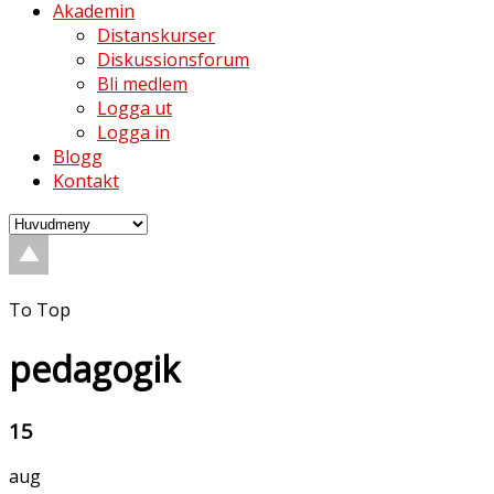
Akademin
Distanskurser
Diskussionsforum
Bli medlem
Logga ut
Logga in
Blogg
Kontakt
To Top
pedagogik
15
aug