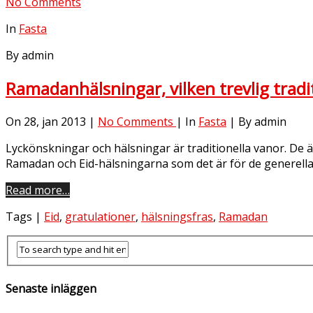
No Comments
In
Fasta
By admin
Ramadanhälsningar, vilken trevlig tradi
On 28, jan 2013 |
No Comments
| In
Fasta
| By admin
Lyckönskningar och hälsningar är traditionella vanor. De ä
Ramadan och Eid-hälsningarna som det är för de generella
Read more…
Tags |
Eid
,
gratulationer
,
hälsningsfras
,
Ramadan
Senaste inläggen