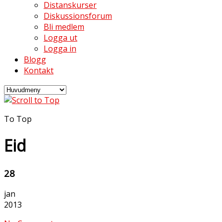
Distanskurser
Diskussionsforum
Bli medlem
Logga ut
Logga in
Blogg
Kontakt
To Top
Eid
28
jan
2013