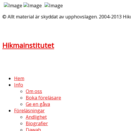
© Allt material är skyddat av upphovslagen. 2004-2013 Hik
Hikmainstitutet
Hem
Info
Om oss
Boka föreläsare
Ge en gåva
Föreläsningar
Andlighet
Biografier
Dawah