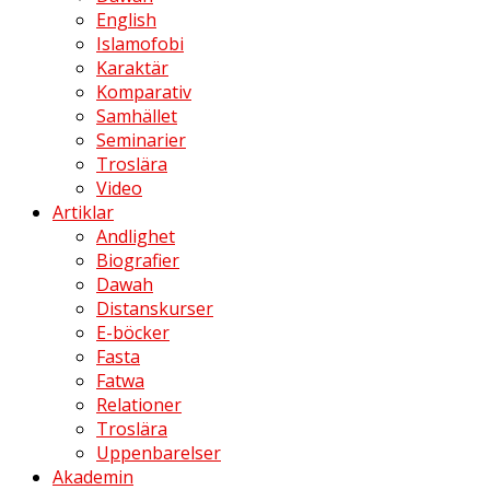
English
Islamofobi
Karaktär
Komparativ
Samhället
Seminarier
Troslära
Video
Artiklar
Andlighet
Biografier
Dawah
Distanskurser
E-böcker
Fasta
Fatwa
Relationer
Troslära
Uppenbarelser
Akademin