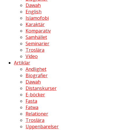
Dawah
English
Islamofobi
Karaktär
Komparativ
Samhället
Seminarier
Troslära
Video
Artiklar
Andlighet
Biografier
Dawah
Distanskurser
E-böcker
Fasta
Fatwa
Relationer
Troslära
Uppenbarelser