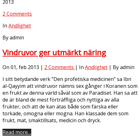
2013
2 Comments
In
Andlighet
By admin
Vindruvor ger utmärkt näring
On 01, feb 2013 |
2 Comments
| In
Andlighet
| By admin
I sitt betydande verk ”Den profetiska medicinen” sa Ibn
al-Qayyim att vindruvor nämns sex gånger i Koranen som
en frukt av denna värld såväl som av Paradiset. Han sa att
de är bland de mest förträffliga och nyttiga av alla
frukter, och att de kan ätas både som färska eller
torkade, omogna eller mogna. Han klassade dem som
frukt, mat, smaktillsats, medicin och dryck.
Read more…