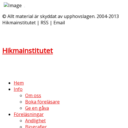
© Allt material är skyddat av upphovslagen. 2004-2013
Hikmainstitutet | RSS | Email
Hikmainstitutet
Hem
Info
Om oss
Boka föreläsare
Ge en gåva
Föreläsningar
Andlighet
Biografier