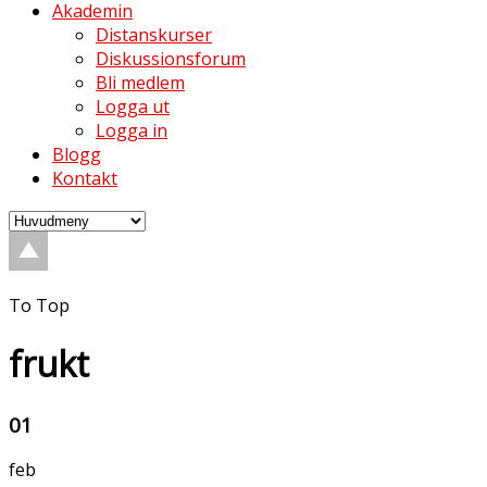
Akademin
Distanskurser
Diskussionsforum
Bli medlem
Logga ut
Logga in
Blogg
Kontakt
To Top
frukt
01
feb