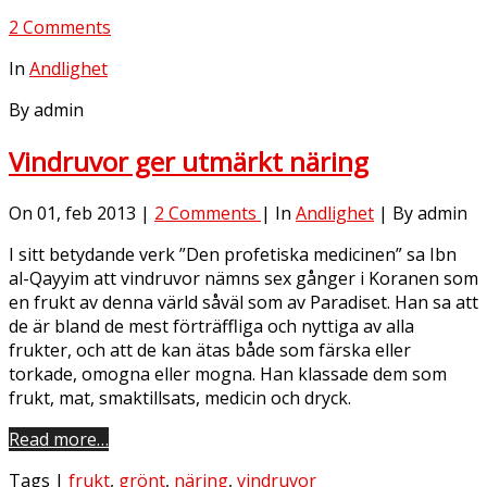
2 Comments
In
Andlighet
By admin
Vindruvor ger utmärkt näring
On 01, feb 2013 |
2 Comments
| In
Andlighet
| By admin
I sitt betydande verk ”Den profetiska medicinen” sa Ibn
al-Qayyim att vindruvor nämns sex gånger i Koranen som
en frukt av denna värld såväl som av Paradiset. Han sa att
de är bland de mest förträffliga och nyttiga av alla
frukter, och att de kan ätas både som färska eller
torkade, omogna eller mogna. Han klassade dem som
frukt, mat, smaktillsats, medicin och dryck.
Read more…
Tags |
frukt
,
grönt
,
näring
,
vindruvor