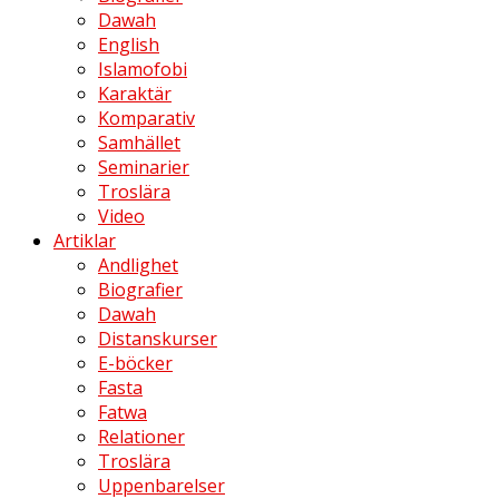
Dawah
English
Islamofobi
Karaktär
Komparativ
Samhället
Seminarier
Troslära
Video
Artiklar
Andlighet
Biografier
Dawah
Distanskurser
E-böcker
Fasta
Fatwa
Relationer
Troslära
Uppenbarelser