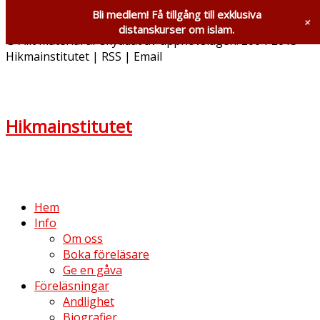
Bli medlem! Få tillgång till exklusiva
+
distanskurser om islam.
© Allt material är skyddat av upphovslagen. 2004-2013
Hikmainstitutet | RSS | Email
Hikmainstitutet
Hem
Info
Om oss
Boka föreläsare
Ge en gåva
Föreläsningar
Andlighet
Biografier