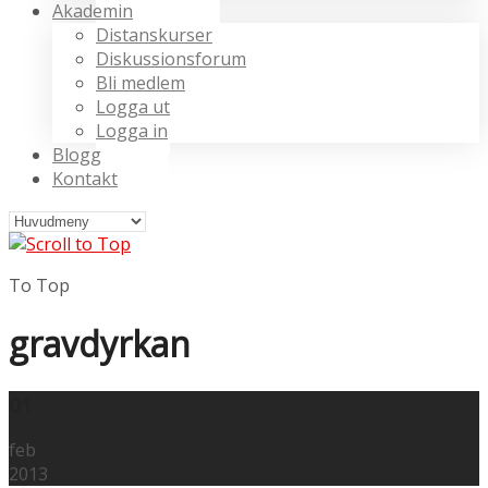
Akademin
Distanskurser
Diskussionsforum
Bli medlem
Logga ut
Logga in
Blogg
Kontakt
To Top
gravdyrkan
01
feb
2013