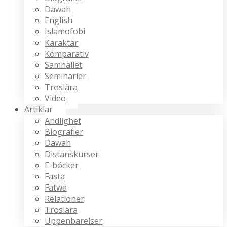
Dawah
English
Islamofobi
Karaktär
Komparativ
Samhället
Seminarier
Troslära
Video
Artiklar
Andlighet
Biografier
Dawah
Distanskurser
E-böcker
Fasta
Fatwa
Relationer
Troslära
Uppenbarelser