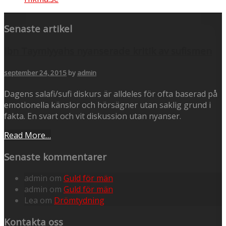
Senaste artikel
Ibn Taymiyyahs nyanserade kritik av sufismen
september 24, 2015
by
admin
Dagens salafi/sufi diskurs är alldeles för ofta baserad på
emotionella känslor och hörsägner utan saklig grund i
fakta. En svart och vit diskussion utan nyanser.
Read More…
Senaste kommentarer
admin
om
Guld för män
admin
om
Guld för män
Lea
om
Drömtydning
Kontakta oss