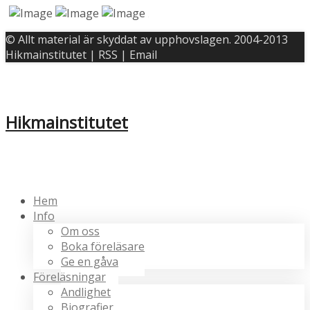
© Allt material är skyddat av upphovslagen. 2004-2013
Hikmainstitutet | RSS | Email
Hikmainstitutet
Hem
Info
Om oss
Boka föreläsare
Ge en gåva
Föreläsningar
Andlighet
Biografier