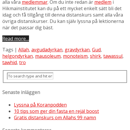
alla våra
medlemmar
. Om du inte redan är
medlem
i
Hikmainstitutet kan du på ett mycket enkelt sätt bli det
idag och få tillgång till denna distanskurs samt alla våra
övriga distanskurser. Du kan själv lyssna på lektionerna
när det passar dig bäst.
Read more…
Tags |
Allah
,
avgudadyrkan
,
gravdyrkan
,
Gud
,
helgondyrkan
,
mausoleum
,
monoteism
,
shirk
,
tawassul
,
tawhid
,
tro
Senaste inläggen
Lyssna på Koranpodden
10 tips som ger din fasta en rejäl boost
Gratis distanskurs om Allahs 99 namn