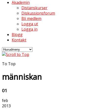
Akademin
Distanskurser
Diskussionsforum
Bli medlem
Logga ut
Logga in
Blogg
Kontakt
To Top
människan
01
feb
2013