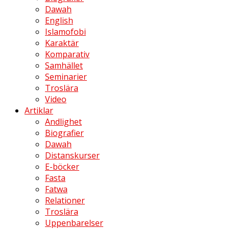
Dawah
English
Islamofobi
Karaktär
Komparativ
Samhället
Seminarier
Troslära
Video
Artiklar
Andlighet
Biografier
Dawah
Distanskurser
E-böcker
Fasta
Fatwa
Relationer
Troslära
Uppenbarelser