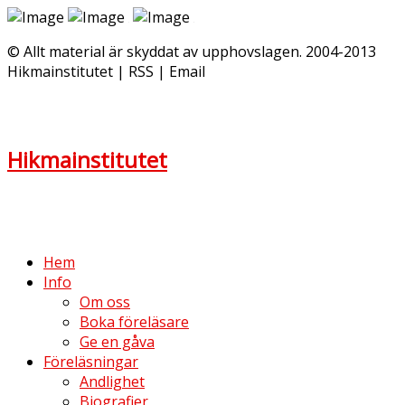
© Allt material är skyddat av upphovslagen. 2004-2013
Hikmainstitutet | RSS | Email
Hikmainstitutet
Hem
Info
Om oss
Boka föreläsare
Ge en gåva
Föreläsningar
Andlighet
Biografier