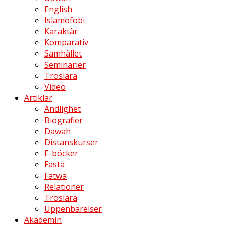
English
Islamofobi
Karaktär
Komparativ
Samhället
Seminarier
Troslära
Video
Artiklar
Andlighet
Biografier
Dawah
Distanskurser
E-böcker
Fasta
Fatwa
Relationer
Troslära
Uppenbarelser
Akademin