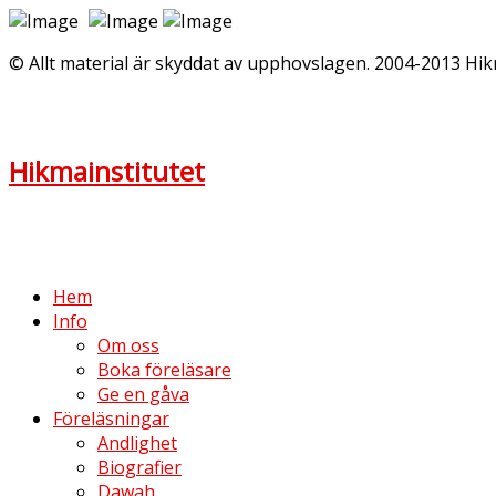
© Allt material är skyddat av upphovslagen. 2004-2013 Hik
Hikmainstitutet
Hem
Info
Om oss
Boka föreläsare
Ge en gåva
Föreläsningar
Andlighet
Biografier
Dawah