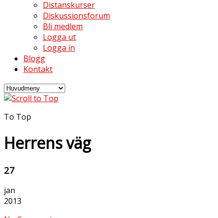
Distanskurser
Diskussionsforum
Bli medlem
Logga ut
Logga in
Blogg
Kontakt
To Top
Herrens väg
27
jan
2013