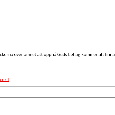
ka böckerna över ämnet att uppnå Guds behag kommer att fi
a ord