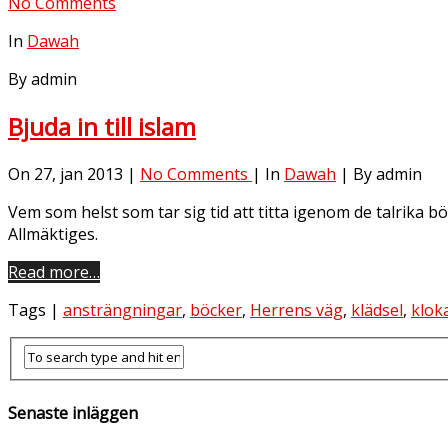
No Comments
In
Dawah
By admin
Bjuda in till islam
On 27, jan 2013 |
No Comments
| In
Dawah
| By admin
Vem som helst som tar sig tid att titta igenom de talri
Allmäktiges.
Read more…
Tags |
ansträngningar
,
böcker
,
Herrens väg
,
klädsel
,
klok
Senaste inläggen