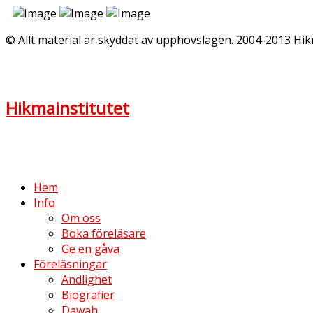
© Allt material är skyddat av upphovslagen. 2004-2013 Hik
Hikmainstitutet
Hem
Info
Om oss
Boka föreläsare
Ge en gåva
Föreläsningar
Andlighet
Biografier
Dawah