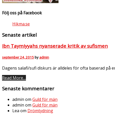
Följ oss på Facebook
Hikma.se
Senaste artikel
Ibn Taymiyyahs nyanserade kritik av sufismen
september 24, 2015
by
admin
Dagens salafi/sufi diskurs är alldeles för ofta baserad på 
Read More…
Senaste kommentarer
admin
om
Guld för män
admin
om
Guld för män
Lea
om
Drömtydning