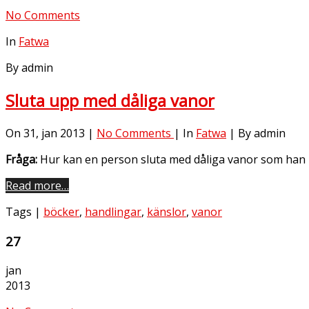
No Comments
In
Fatwa
By admin
Sluta upp med dåliga vanor
On 31, jan 2013 |
No Comments
| In
Fatwa
| By admin
Fråga:
Hur kan en person sluta med dåliga vanor som han ha
Read more…
Tags |
böcker
,
handlingar
,
känslor
,
vanor
27
jan
2013