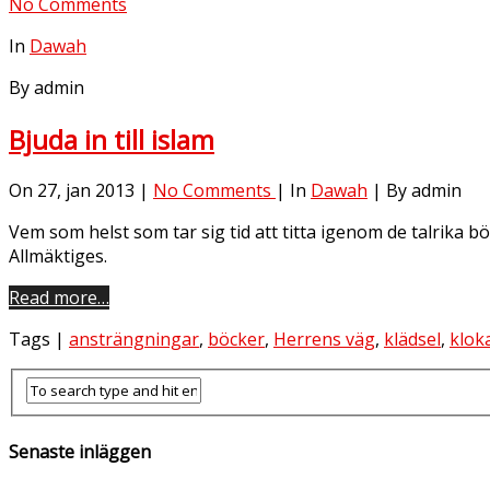
No Comments
In
Dawah
By admin
Bjuda in till islam
On 27, jan 2013 |
No Comments
| In
Dawah
| By admin
Vem som helst som tar sig tid att titta igenom de talri
Allmäktiges.
Read more…
Tags |
ansträngningar
,
böcker
,
Herrens väg
,
klädsel
,
klok
Senaste inläggen