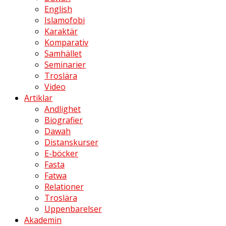
English
Islamofobi
Karaktär
Komparativ
Samhället
Seminarier
Troslära
Video
Artiklar
Andlighet
Biografier
Dawah
Distanskurser
E-böcker
Fasta
Fatwa
Relationer
Troslära
Uppenbarelser
Akademin