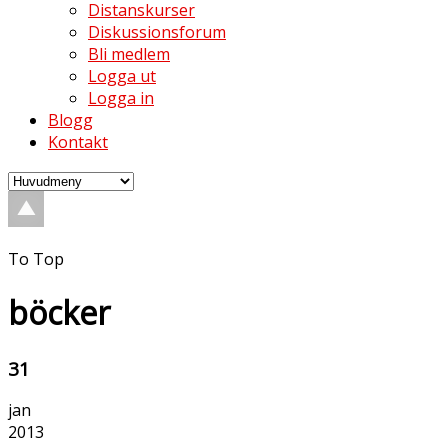
Distanskurser
Diskussionsforum
Bli medlem
Logga ut
Logga in
Blogg
Kontakt
To Top
böcker
31
jan
2013