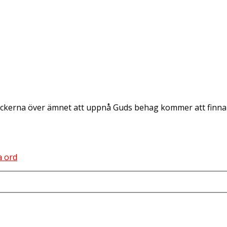
ka böckerna över ämnet att uppnå Guds behag kommer att fi
a ord