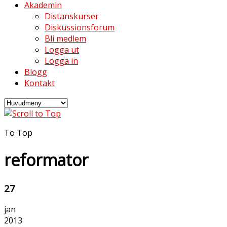
Akademin
Distanskurser
Diskussionsforum
Bli medlem
Logga ut
Logga in
Blogg
Kontakt
To Top
reformator
27
jan
2013