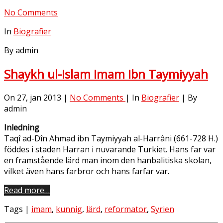
No Comments
In
Biografier
By admin
Shaykh ul-Islam Imam Ibn Taymiyyah
On 27, jan 2013 |
No Comments
| In
Biografier
| By
admin
Inledning
Taqî ad-Dîn Ahmad ibn Taymiyyah al-Harrâni (661-728 H.)
föddes i staden Harran i nuvarande Turkiet. Hans far var
en framstående lärd man inom den hanbalitiska skolan,
vilket även hans farbror och hans farfar var.
Read more…
Tags |
imam
,
kunnig
,
lärd
,
reformator
,
Syrien