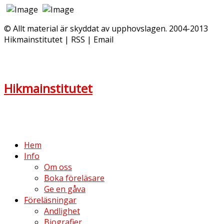
© Allt material är skyddat av upphovslagen. 2004-2013
Hikmainstitutet | RSS | Email
Hikmainstitutet
Hem
Info
Om oss
Boka föreläsare
Ge en gåva
Föreläsningar
Andlighet
Biografier