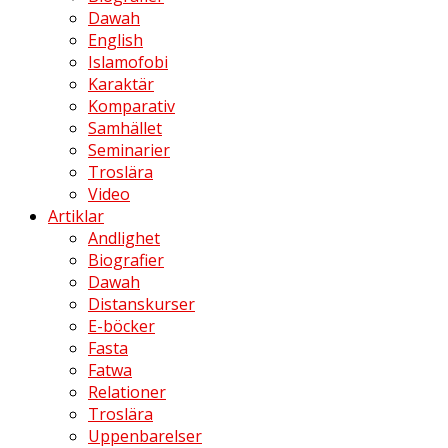
Dawah
English
Islamofobi
Karaktär
Komparativ
Samhället
Seminarier
Troslära
Video
Artiklar
Andlighet
Biografier
Dawah
Distanskurser
E-böcker
Fasta
Fatwa
Relationer
Troslära
Uppenbarelser