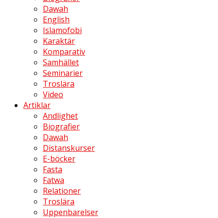
Dawah
English
Islamofobi
Karaktär
Komparativ
Samhället
Seminarier
Troslära
Video
Artiklar
Andlighet
Biografier
Dawah
Distanskurser
E-böcker
Fasta
Fatwa
Relationer
Troslära
Uppenbarelser