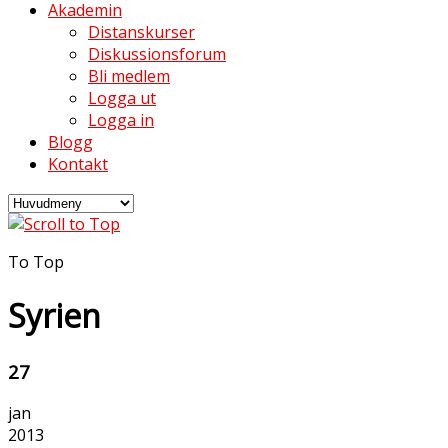
Akademin
Distanskurser
Diskussionsforum
Bli medlem
Logga ut
Logga in
Blogg
Kontakt
To Top
Syrien
27
jan
2013