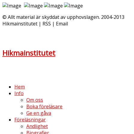
© Allt material är skyddat av upphovslagen. 2004-2013
Hikmainstitutet | RSS | Email
Hikmainstitutet
Hem
Info
Om oss
Boka föreläsare
Ge en gåva
Föreläsningar
Andlighet
Biografier