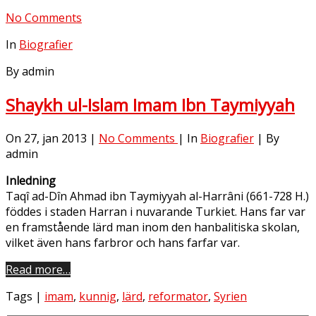
No Comments
In
Biografier
By admin
Shaykh ul-Islam Imam Ibn Taymiyyah
On 27, jan 2013 |
No Comments
| In
Biografier
| By
admin
Inledning
Taqî ad-Dîn Ahmad ibn Taymiyyah al-Harrâni (661-728 H.)
föddes i staden Harran i nuvarande Turkiet. Hans far var
en framstående lärd man inom den hanbalitiska skolan,
vilket även hans farbror och hans farfar var.
Read more…
Tags |
imam
,
kunnig
,
lärd
,
reformator
,
Syrien