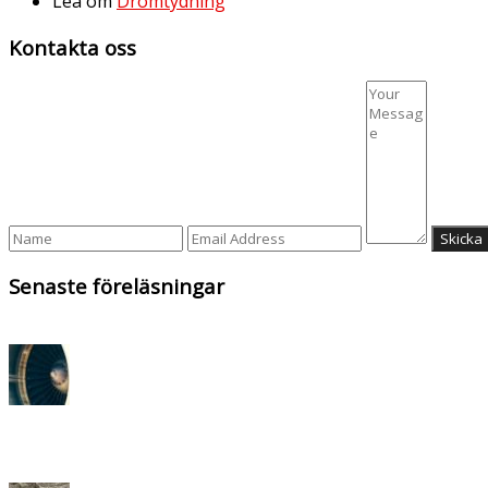
Lea
om
Drömtydning
Kontakta oss
Senaste föreläsningar