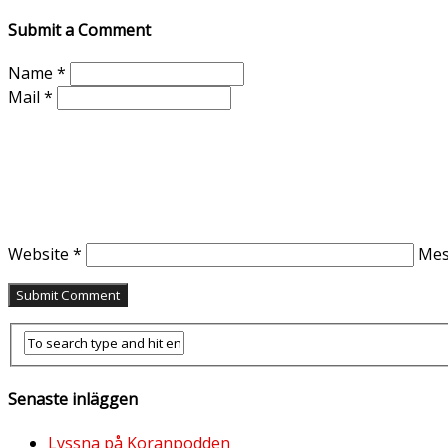
Submit a Comment
Name
*
Mail
*
Website
*
Me
Senaste inläggen
Lyssna på Koranpodden