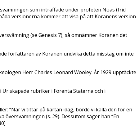
översvämningen som inträffade under profeten Noas (frid
åda versionerna kommer att visa på att Koranens version
 översvämning (se Genesis 7), så omnämner Koranen det
de författaren av Koranen undvika detta misstag om inte
rkeologen Herr Charles Leonard Wooley. År 1929 upptäckte
i Ur skapade rubriker i Förenta Staterna och i
 “När vi tittar på kartan idag, borde vi kalla den för en
bliska översvämningen (s. 29). Dessutom säger han “En
30)