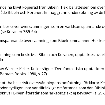
 kunde ha blivit kopierad från Bibeln. T.ex. berättelsen om 
åde Bibeln och Koranen. En noggrann undersökning av de b
 Bibeln beskriver översvämningen som en världsomspännande
(se Koranen 7:59-64).
rldsomspännande översvämning som Bibeln omnämner. Hur kun
ämning som beskrivs i Bibeln och Koranen, upptäcktes av a
kr.
av Werner Keller. Keller säger: “Den fantastiska upptäckten 
 Bantam Books, 1980, s. 27).
 ha beskrivit översvämningens omfattning, förklarar Keller:
t floden tydligen inte var tillräckligt omfattande som den Bi
vs i Bibeln återstår som ‘arkeologiskt ej bevisad'” (s. 29-