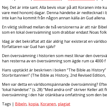
Nej. Det är inte sant. Alla bevis visar på att Koranen inte
vare med honom) dagar. Denna händelse är nedtecknad i b
inte kan ha kommit från någon annan källa än Gud allena.
En viktig skillnad mellan de två versionerna är att när
som en lokal översvämning som drabbar endast Noas folk 
Idag är det bekräftat att där aldrig har existerat en vä
författaren var Gud han själv?
Den översvämning i historien som mest liknar den översv
han resterna av en översvämning som ägde rum ca 4000 f 
Hans upptäckt är beskriven i boken “The Bible as History” 
Storbritannien” (The Bible as History, 2nd Revised Edition,
Men var detta en världsomspännande översvämning? Efter att
‘lokal händelse’.” (s. 28) “Med andra ord” skriver Keller at
översvämning i den här otänkbara omfattning som den beskri
Tags |
Bibeln
,
kopia
,
Koranen
,
plagiat