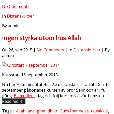
No Comments
In
Distanskurser
By admin
Ingen styrka utom hos Allah
On 26, sep 2015 |
No Comments
| In
Distanskurser
| By
admin
Kursstart 16 september 2015
Nu har Hikmainstitutets 22:e distanskurs startat. Den 16
september påbörjades kursen av bror Salih och är i full
gång.
Bli medlem
idag och följ kursen via vår hemsida.
Read more…
Tags |
Allah
,
andlighet
,
dhikr
,
Gudsåminnelse
,
tawakkul
,