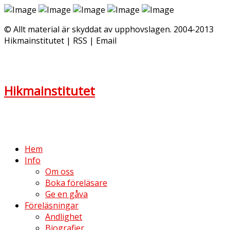
© Allt material är skyddat av upphovslagen. 2004-2013
Hikmainstitutet | RSS | Email
Hikmainstitutet
Hem
Info
Om oss
Boka föreläsare
Ge en gåva
Föreläsningar
Andlighet
Biografier