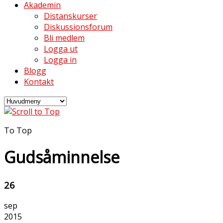
Akademin
Distanskurser
Diskussionsforum
Bli medlem
Logga ut
Logga in
Blogg
Kontakt
To Top
Gudsåminnelse
26
sep
2015