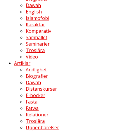
Dawah
English
Islamofobi
Karaktär
Komparativ
Samhället
Seminarier
Troslära
Video
Artiklar
Andlighet
Biografier
Dawah
Distanskurser
E-böcker
Fasta
Fatwa
Relationer
Troslära
Uppenbarelser