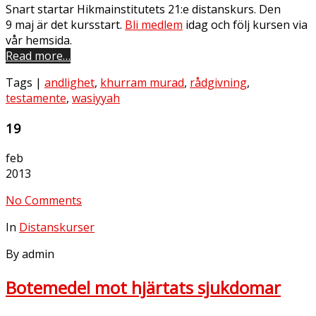
Snart startar Hikmainstitutets 21:e distanskurs. Den
9 maj är det kursstart.
Bli medlem
idag och följ kursen via
vår hemsida.
Read more…
Tags |
andlighet
,
khurram murad
,
rådgivning
,
testamente
,
wasiyyah
19
feb
2013
No Comments
In
Distanskurser
By admin
Botemedel mot hjärtats sjukdomar