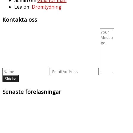
admin
om
Guld för män
Lea
om
Drömtydning
Kontakta oss
Senaste föreläsningar