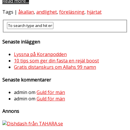
Read more…
Tags |
åkallan
,
andlighet
,
föreläsning
,
hjärtat
Senaste inläggen
Lyssna på Koranpodden
10 tips som ger din fasta en rejäl boost
Gratis distanskurs om Allahs 99 namn
Senaste kommentarer
admin
om
Guld för män
admin
om
Guld för män
Annons