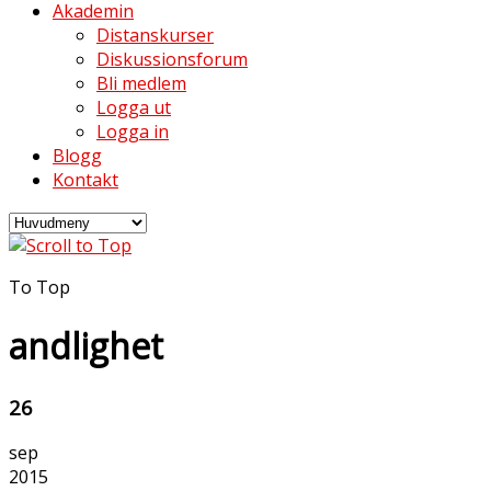
Akademin
Distanskurser
Diskussionsforum
Bli medlem
Logga ut
Logga in
Blogg
Kontakt
To Top
andlighet
26
sep
2015