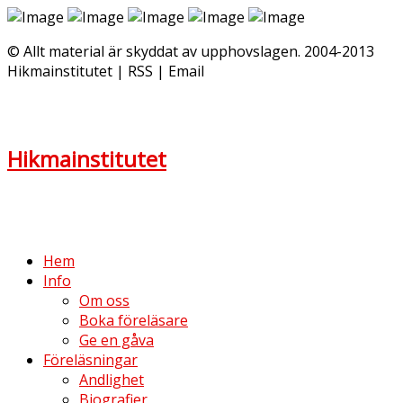
© Allt material är skyddat av upphovslagen. 2004-2013
Hikmainstitutet | RSS | Email
Hikmainstitutet
Hem
Info
Om oss
Boka föreläsare
Ge en gåva
Föreläsningar
Andlighet
Biografier