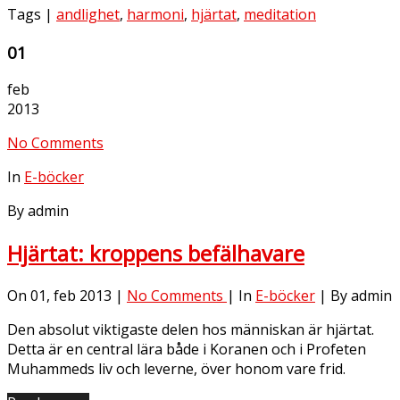
Tags |
andlighet
,
harmoni
,
hjärtat
,
meditation
01
feb
2013
No Comments
In
E-böcker
By admin
Hjärtat: kroppens befälhavare
On 01, feb 2013 |
No Comments
| In
E-böcker
| By admin
Den absolut viktigaste delen hos människan är hjärtat.
Detta är en central lära både i Koranen och i Profeten
Muhammeds liv och leverne, över honom vare frid.