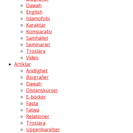
Dawah
English
Islamofobi
Karaktär
Komparativ
Samhället
Seminarier
Troslära
Video
Artiklar
Andlighet
Biografier
Dawah
Distanskurser
E-böcker
Fasta
Fatwa
Relationer
Troslära
Uppenbarelser