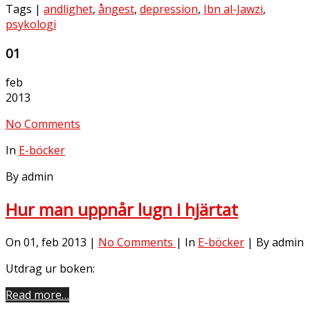
Tags |
andlighet
,
ångest
,
depression
,
Ibn al-Jawzi
,
psykologi
01
feb
2013
No Comments
In
E-böcker
By admin
Hur man uppnår lugn i hjärtat
On 01, feb 2013 |
No Comments
| In
E-böcker
| By admin
Utdrag ur boken:
Read more…