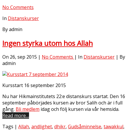
No Comments
In
Distanskurser
By admin
Ingen styrka utom hos Allah
On 26, sep 2015 |
No Comments
| In
Distanskurser
| By
admin
Kursstart 16 september 2015
Nu har Hikmainstitutets 22:e distanskurs startat. Den 16
september påbörjades kursen av bror Salih och är i full
gång.
Bli medlem
idag och följ kursen via vår hemsida.
Read more…
Tags |
Allah
,
andlighet
,
dhikr
,
Gudsåminnelse
,
tawakkul
,